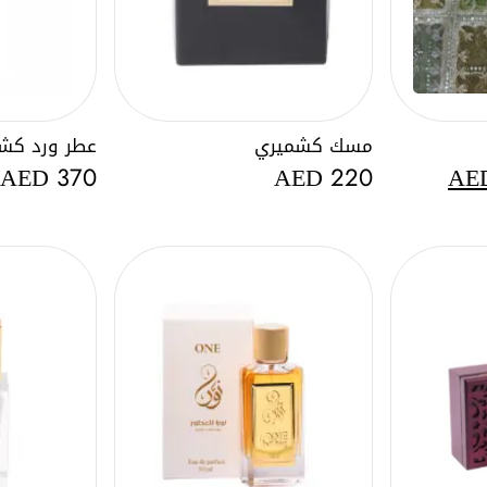
مسك كشميري
عطر ورد كش
السعر
AED
AED
AE
370
220
ي
الحالي
هو:
AED
150.