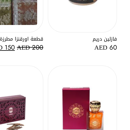
فازلين دريم
قطعة اورقنزا مطرزة
السعر
D
AED
AED
150
200
60
الأصل
هو:
AED
200.