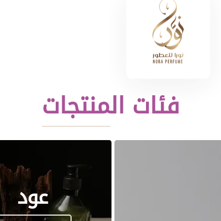
فئات المنتجات
عود