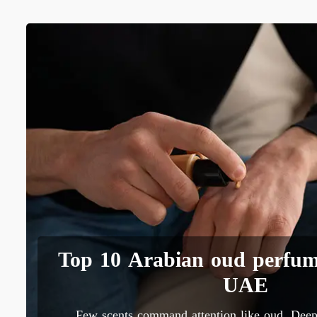
Top 10 Arabian oud perfum
UAE
Few scents command attention like oud. Deep