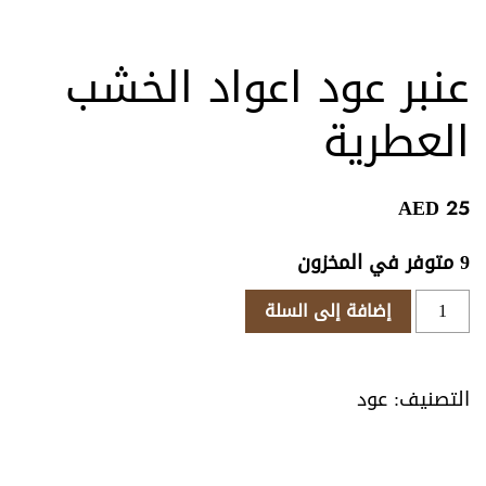
عنبر عود اعواد الخشب
العطرية
AED
25
9 متوفر في المخزون
كمية
إضافة إلى السلة
عنبر
عود
اعواد
التصنيف:
عود
الخشب
العطرية