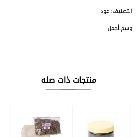
التصنيف:
عود
أجمل
منتجات ذات صله