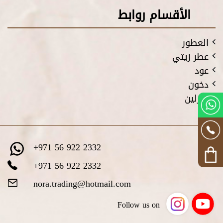
الأقسام روابط
العطور
عطر زيتي
عود
دخون
فازلين
+971 56 922 2332
+971 56 922 2332
nora.trading@hotmail.com
Follow us on