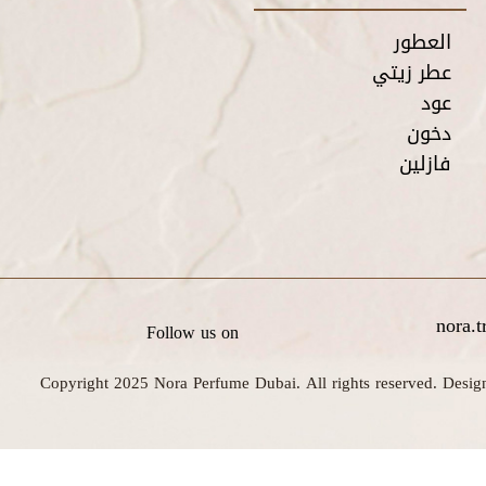
العطور
عطر زيتي
عود
دخون
فازلين
nora.
Follow us on