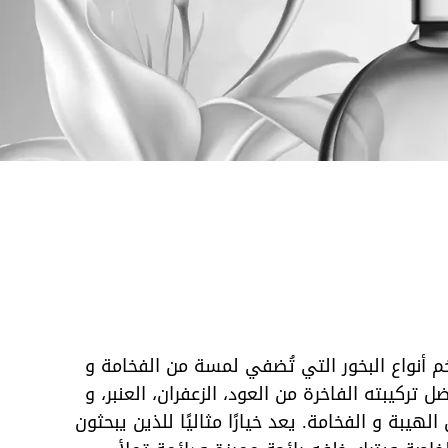
م أنواع البخور التي تُضفي لمسة من الفخامة و
 تركيبته الفاخرة من العود، الزعفران، العنبر، و
لهيبة و الفخامة. يعد خيارًا مثاليًا للذين يبحثون