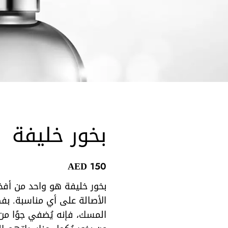
بخور خليفة
AED
150
بخور خليفة هو واحد من أفخ
الأصالة على أي مناسبة. بفضل
المسك، فإنه يُضفي جوًا من ا