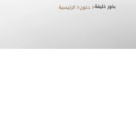
بخور خليفة
دخون
الرئيسية