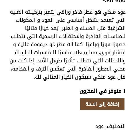
AED
900
عود ملكي هو عطر فاخر وراقي يتميز بتركيبته الغنية
التي تعتمد بشكل أساسي على العود و المكونات
الشرقية مثل المسك و العنبر. يُعد خيارًا مثاليًا
للمناسبات الفاخرة والاحتفالات الرسمية التي تتطلب
حضورًا قويًا وراقيًا. كما أنه عطر ذو ديمومة عالية و
انتشار قوي، مما يجعله مناسبًا للمناسبات الطويلة
واللحظات التي تتطلب تأثيرًا طويل الأمد. إذا كنت من
محبي العطور الفاخرة التي تعكس الترف و الفخامة،
فإن عود ملكي سيكون الخيار المثالي لك.
1 متوفر في المخزون
كمية
إضافة إلى السلة
عود
ملكي
التصنيف:
عود