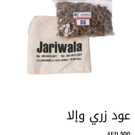
عود زري وإلا
AED
500