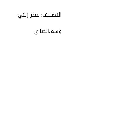
عيال
زايد
التصنيف:
عطر زيتي
انصاري