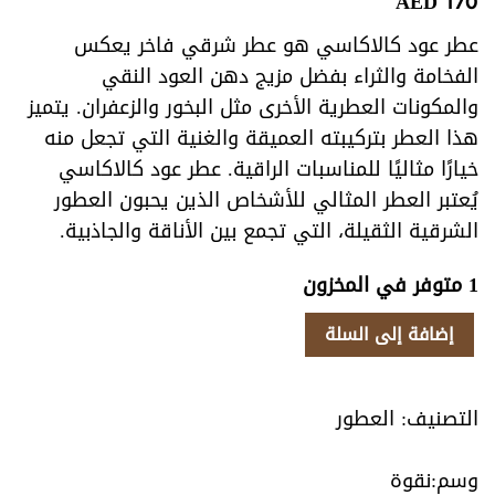
AED
170
عطر عود كالاكاسي هو عطر شرقي فاخر يعكس
الفخامة والثراء بفضل مزيج دهن العود النقي
والمكونات العطرية الأخرى مثل البخور والزعفران. يتميز
هذا العطر بتركيبته العميقة والغنية التي تجعل منه
خيارًا مثاليًا للمناسبات الراقية. عطر عود كالاكاسي
يُعتبر العطر المثالي للأشخاص الذين يحبون العطور
الشرقية الثقيلة، التي تجمع بين الأناقة والجاذبية.
1 متوفر في المخزون
كمية
إضافة إلى السلة
عود
كالاكاسي
التصنيف:
العطور
نقوة