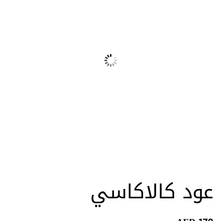
عود كالاكاسي