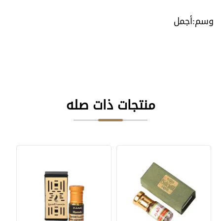
أجمل
منتجات ذات صله