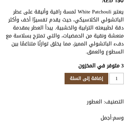
AED
150
يعتبر White Patchouli لمسة راقية وأنيقة على عطر
الباتشولي الكلاسيكي، حيث يقدم تفسيرًا أخف وأكثر
دقة لطبيعته الترابية والخشبية. يبدأ العطر بمقدمة
منعشة ونقية من الحمضيات، والتي تمتزج بسلاسة مع
دفء الباتشولي المميز، مما يخلق توازنًا متناغمًا بين
السطوع والعمق.
3 متوفر في المخزون
كمية
إضافة إلى السلة
باتشولي
ابيض
التصنيف:
العطور
أجمل