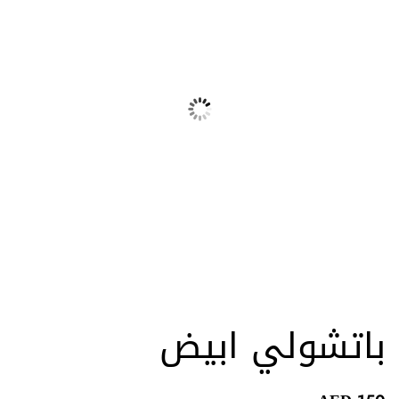
باتشولي ابيض