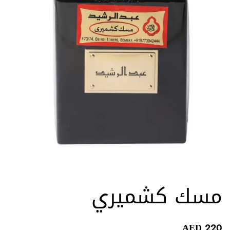
مسك كشميري
AED
220